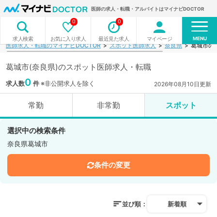
医師の求人・転職・アルバイトはマイナビDOCTOR
0
0
MENU
お気に入り求人
最近見た求人
マイページ
求人検索
医師求人・転職のマイナビDOCTOR
スポット医師求人
奈良県
葛城市の
葛城市(奈良県)のスポット医師求人・転職
0
求人数
件
※非公開求人を除く
2026年08月10日更新
常勤
非常勤
スポット
選択中の検索条件
奈良県葛城市
条件の変更
並び順：
新着順