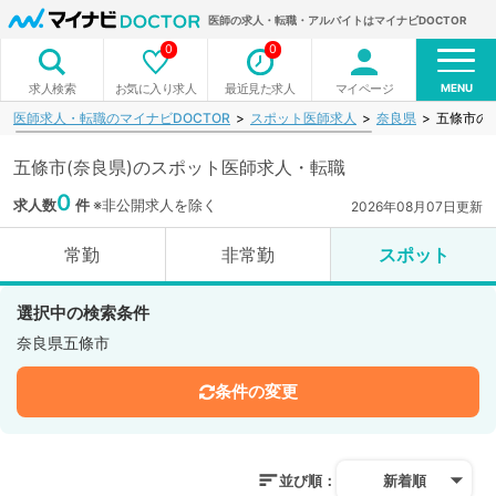
医師の求人・転職・アルバイトはマイナビDOCTOR
0
0
MENU
お気に入り求人
最近見た求人
マイページ
求人検索
医師求人・転職のマイナビDOCTOR
スポット医師求人
奈良県
五條市の
五條市(奈良県)のスポット医師求人・転職
0
求人数
件
※非公開求人を除く
2026年08月07日更新
常勤
非常勤
スポット
選択中の検索条件
奈良県五條市
条件の変更
並び順：
新着順