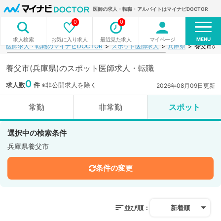
医師の求人・転職・アルバイトはマイナビDOCTOR
0
0
MENU
お気に入り求人
最近見た求人
マイページ
求人検索
医師求人・転職のマイナビDOCTOR
スポット医師求人
兵庫県
養父市の
養父市(兵庫県)のスポット医師求人・転職
0
求人数
件
※非公開求人を除く
2026年08月09日更新
常勤
非常勤
スポット
選択中の検索条件
兵庫県養父市
条件の変更
並び順：
新着順