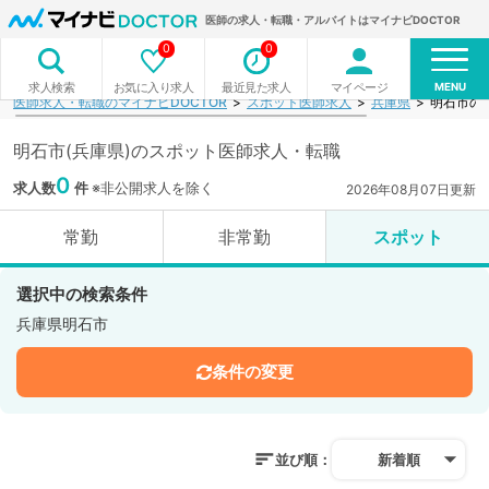
医師の求人・転職・アルバイトはマイナビDOCTOR
0
0
MENU
お気に入り求人
最近見た求人
マイページ
求人検索
医師求人・転職のマイナビDOCTOR
スポット医師求人
兵庫県
明石市の
明石市(兵庫県)のスポット医師求人・転職
0
求人数
件
※非公開求人を除く
2026年08月07日更新
常勤
非常勤
スポット
選択中の検索条件
兵庫県明石市
条件の変更
並び順：
新着順