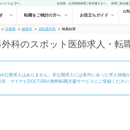
姫路市(兵庫県) 消化器外科のスポット医師求人｜医師の求人・転職・アルバイトは【マイナビDOCTOR】
自治体・公共団体採用ご担当者さまへ
採用ご担当者
お気
す
転職をご検討の方へ
お役立ちガイド
兵庫県
姫路市
消化器外科
検索結果
化器外科のスポット医師求人・転
eb公開求人はありません。非公開求人には条件に合った求人情報
是非、マイナビDOCTORの無料転職支援サービスにご登録ください