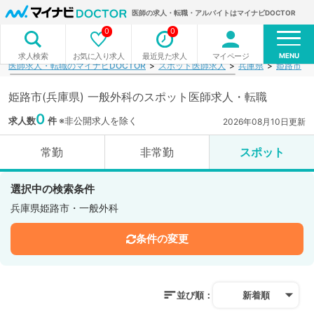
医師の求人・転職・アルバイトはマイナビDOCTOR
0
0
MENU
お気に入り求人
最近見た求人
マイページ
求人検索
医師求人・転職のマイナビDOCTOR
スポット医師求人
兵庫県
姫路市
姫路市(兵庫県) 一般外科のスポット医師求人・転職
0
求人数
件
※非公開求人を除く
2026年08月10日更新
常勤
非常勤
スポット
選択中の検索条件
兵庫県姫路市・一般外科
条件の変更
並び順：
新着順