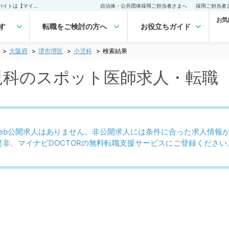
堺市堺区(大阪府) 小児科のスポット医師求人｜医師の求人・転職・アルバイトは【マイナビDOCTOR】
自治体・公共団体採用ご担当者さまへ
採用ご担当者
お気
す
転職をご検討の方へ
お役立ちガイド
大阪府
堺市堺区
小児科
検索結果
小児科のスポット医師求人・転職
eb公開求人はありません。非公開求人には条件に合った求人情報
是非、マイナビDOCTORの無料転職支援サービスにご登録ください