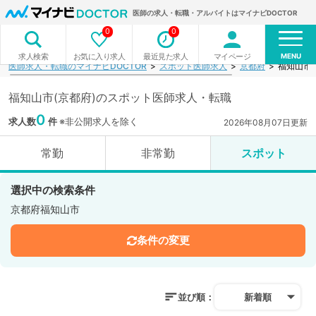
医師の求人・転職・アルバイトはマイナビDOCTOR
0
0
MENU
お気に入り求人
最近見た求人
マイページ
求人検索
医師求人・転職のマイナビDOCTOR
スポット医師求人
京都府
福知山市
福知山市(京都府)のスポット医師求人・転職
0
求人数
件
※非公開求人を除く
2026年08月07日更新
常勤
非常勤
スポット
選択中の検索条件
京都府福知山市
条件の変更
並び順：
新着順