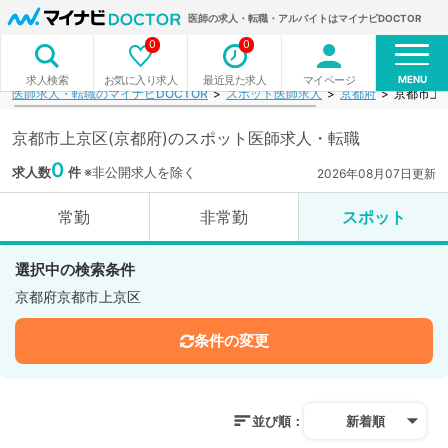
医師の求人・転職・アルバイトはマイナビDOCTOR
0
0
MENU
お気に入り求人
最近見た求人
マイページ
求人検索
医師求人・転職のマイナビDOCTOR
スポット医師求人
京都府
京都市上
京都市上京区(京都府)のスポット医師求人・転職
0
求人数
件
※非公開求人を除く
2026年08月07日更新
常勤
非常勤
スポット
選択中の検索条件
京都府京都市上京区
条件の変更
並び順：
新着順