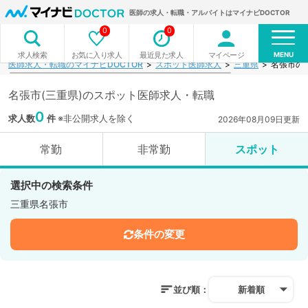
医師の求人・転職・アルバイトはマイナビDOCTOR
0
0
MENU
お気に入り求人
最近見た求人
マイページ
求人検索
医師求人・転職のマイナビDOCTOR
スポット医師求人
三重県
名張市の
名張市(三重県)のスポット医師求人・転職
0
求人数
件
※非公開求人を除く
2026年08月09日更新
常勤
非常勤
スポット
選択中の検索条件
三重県名張市
条件の変更
並び順：
新着順