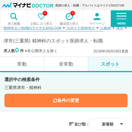
医師の求人・転職・アルバイトはマイナビDOCTOR
0
0
MENU
お気に入り求人
最近見た求人
マイページ
求人検索
医師求人・転職のマイナビDOCTOR
スポット医師求人
三重県
津市
精
津市(三重県) 精神科のスポット医師求人・転職
0
求人数
件
※非公開求人を除く
2026年08月09日更新
常勤
非常勤
スポット
選択中の検索条件
三重県津市・精神科
条件の変更
並び順：
新着順