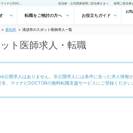
清須市(愛知県)のスポット医師求人｜医師の求人・転職・アルバイトは【マイナビDOCTOR】
自治体・公共団体採用ご担当者さまへ
採用ご担当者
お気
す
転職をご検討の方へ
お役立ちガイド
愛知県
清須市のスポット医師求人一覧
ポット医師求人・転職
eb公開求人はありません。非公開求人には条件に合った求人情報
是非、マイナビDOCTORの無料転職支援サービスにご登録ください