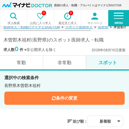
医師の求人・転職・アルバイトはマイナビDOCTOR
0
0
MENU
お気に入り求人
最近見た求人
マイページ
求人検索
医師求人・転職のマイナビDOCTOR
スポット医師求人
長野県
木曽郡木
木曽郡木祖村(長野県)のスポット医師求人・転職
0
求人数
件
※非公開求人を除く
2026年08月10日更新
常勤
非常勤
スポット
選択中の検索条件
長野県木曽郡木祖村
条件の変更
並び順：
新着順