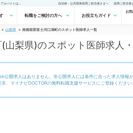
南都留郡富士河口湖町(山梨県)のスポット医師求人｜医師の求人・転職・アルバイトは【マイナビDOCTOR】
自治体・公共団体採用ご担当者さまへ
採用ご担当者
お気
す
転職をご検討の方へ
お役立ちガイド
山梨県
南都留郡富士河口湖町のスポット医師求人一覧
(山梨県)のスポット医師求人
eb公開求人はありません。非公開求人には条件に合った求人情報
是非、マイナビDOCTORの無料転職支援サービスにご登録ください