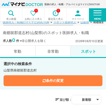
医師の求人・転職・アルバイトはマイナビDOCTOR
0
0
MENU
お気に入り求人
最近見た求人
マイページ
求人検索
医師求人・転職のマイナビDOCTOR
スポット医師求人
山梨県
南都留郡
南都留郡道志村(山梨県)のスポット医師求人・転職
0
求人数
件
※非公開求人を除く
2026年08月10日更新
常勤
非常勤
スポット
選択中の検索条件
山梨県南都留郡道志村
条件の変更
並び順：
新着順