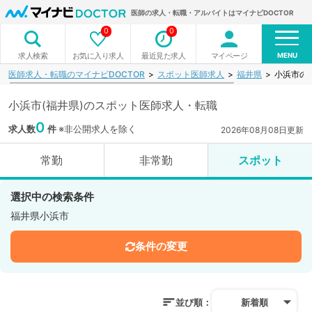
医師の求人・転職・アルバイトはマイナビDOCTOR
0
0
MENU
お気に入り求人
最近見た求人
マイページ
求人検索
医師求人・転職のマイナビDOCTOR
スポット医師求人
福井県
小浜市の
小浜市(福井県)のスポット医師求人・転職
0
求人数
件
※非公開求人を除く
2026年08月08日更新
常勤
非常勤
スポット
選択中の検索条件
福井県小浜市
条件の変更
並び順：
新着順