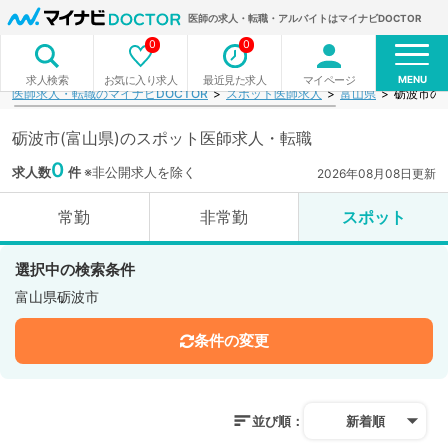
医師の求人・転職・アルバイトはマイナビDOCTOR
0
0
MENU
お気に入り求人
最近見た求人
マイページ
求人検索
医師求人・転職のマイナビDOCTOR
スポット医師求人
富山県
砺波市の
砺波市(富山県)のスポット医師求人・転職
0
求人数
件
※非公開求人を除く
2026年08月08日更新
常勤
非常勤
スポット
選択中の検索条件
富山県砺波市
条件の変更
並び順：
新着順