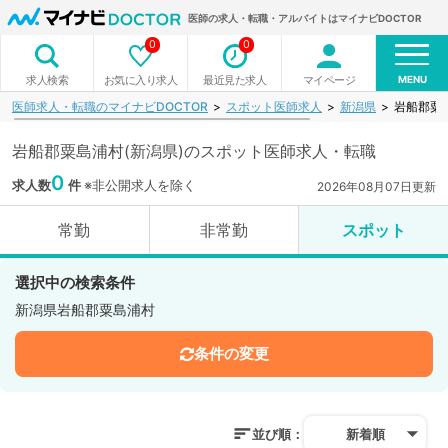
医師の求人・転職・アルバイトはマイナビDOCTOR
0
0
MENU
お気に入り求人
最近見た求人
マイページ
求人検索
医師求人・転職のマイナビDOCTOR
スポット医師求人
新潟県
岩船郡粟
岩船郡粟島浦村(新潟県)のスポット医師求人・転職
0
求人数
件
※非公開求人を除く
2026年08月07日更新
常勤
非常勤
スポット
選択中の検索条件
新潟県岩船郡粟島浦村
条件の変更
並び順：
新着順