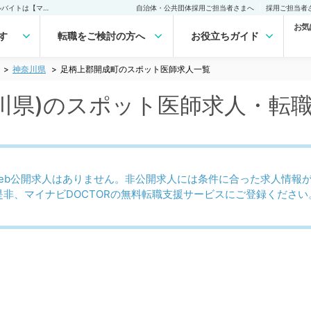
足柄上郡開成町(神奈川県)のスポット医師求人｜医師の求人・転職・アルバイトは【マイナビDOCTOR】
自治体・公共団体採用ご担当者さまへ
採用ご担当者
お気
す
転職をご検討の方へ
お役立ちガイド
神奈川県
足柄上郡開成町のスポット医師求人一覧
川県)のスポット医師求人・転
eb公開求人はありません。非公開求人には条件に合った求人情報
是非、マイナビDOCTORの無料転職支援サービスにご登録ください