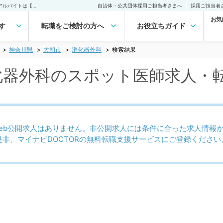
大和市(神奈川県) 消化器外科のスポット医師求人｜医師の求人・転職・アルバイトは【マイナビDOCTOR】
自治体・公共団体採用ご担当者さまへ
採用ご担当者
お気
す
転職をご検討の方へ
お役立ちガイド
神奈川県
大和市
消化器外科
検索結果
消化器外科のスポット医師求人・
eb公開求人はありません。非公開求人には条件に合った求人情報
是非、マイナビDOCTORの無料転職支援サービスにご登録ください