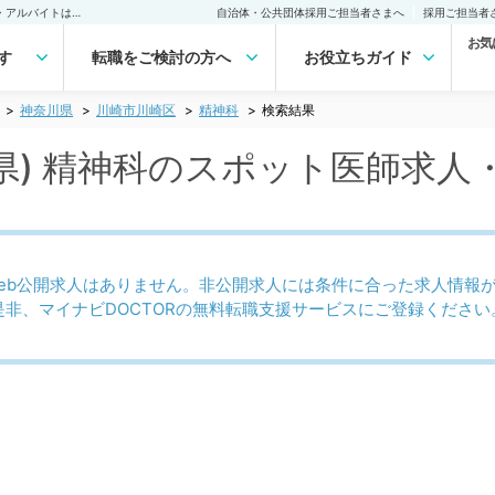
川崎市川崎区(神奈川県) 精神科のスポット医師求人｜医師の求人・転職・アルバイトは【マイナビDOCTOR】
自治体・公共団体採用ご担当者さまへ
採用ご担当者
お気
す
転職をご検討の方へ
お役立ちガイド
神奈川県
川崎市川崎区
精神科
検索結果
県) 精神科のスポット医師求人
eb公開求人はありません。非公開求人には条件に合った求人情報
是非、マイナビDOCTORの無料転職支援サービスにご登録ください