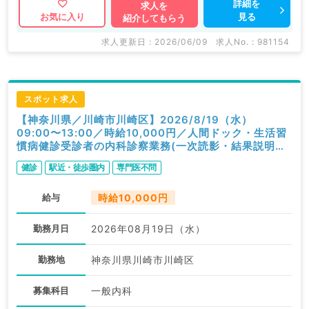
詳細を
求人を
見る
お気に入り
紹介してもらう
求人更新日 : 2026/06/09
求人No. : 981154
スポット求人
【神奈川県／川崎市川崎区】2026/8/19（水）
09:00〜13:00／時給10,000円／人間ドック・生活習
慣病健診受診者の内科診察業務(一次読影・結果説明含
む)／内科
健診
駅近・徒歩圏内
専門医不問
給与
時給10,000円
勤務月日
2026年08月19日（水）
勤務地
神奈川県川崎市川崎区
募集科目
一般内科