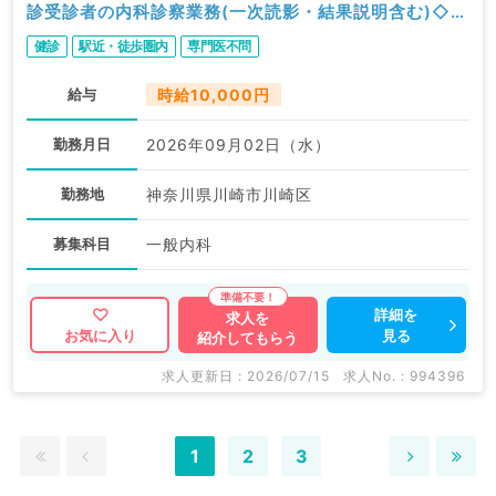
診受診者の内科診察業務(一次読影・結果説明含む)◇／
内科
健診
駅近・徒歩圏内
専門医不問
給与
時給10,000円
勤務月日
2026年09月02日（水）
勤務地
神奈川県川崎市川崎区
募集科目
一般内科
詳細を
求人を
見る
お気に入り
紹介してもらう
求人更新日 : 2026/07/15
求人No. : 994396
1
2
3