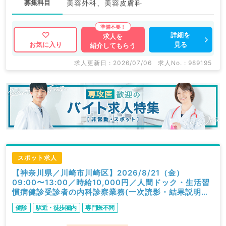
募集科目
美容外科、美容皮膚科
詳細を
求人を
見る
お気に入り
紹介してもらう
求人更新日 : 2026/07/06
求人No. : 989195
スポット求人
【神奈川県／川崎市川崎区】2026/8/21（金）
09:00〜13:00／時給10,000円／人間ドック・生活習
慣病健診受診者の内科診察業務(一次読影・結果説明含
む)／内科
健診
駅近・徒歩圏内
専門医不問