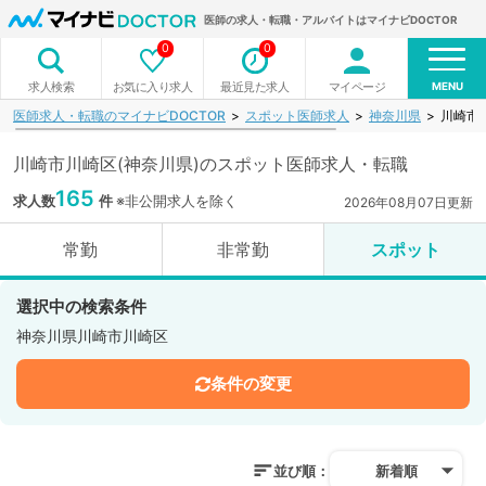
医師の求人・転職・アルバイトはマイナビDOCTOR
0
0
MENU
お気に入り求人
最近見た求人
マイページ
求人検索
医師求人・転職のマイナビDOCTOR
スポット医師求人
神奈川県
川崎市
川崎市川崎区(神奈川県)のスポット医師求人・転職
165
求人数
件
※非公開求人を除く
2026年08月07日更新
常勤
非常勤
スポット
選択中の検索条件
神奈川県川崎市川崎区
条件の変更
並び順：
新着順