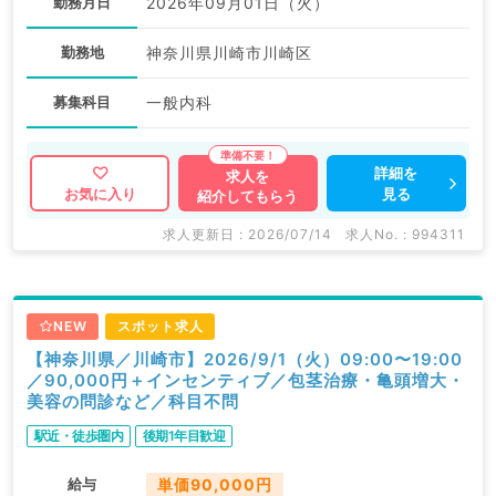
勤務月日
2026年09月01日（火）
勤務地
神奈川県川崎市川崎区
募集科目
一般内科
詳細を
求人を
見る
お気に入り
紹介してもらう
求人更新日 : 2026/07/14
求人No. : 994311
NEW
スポット求人
【神奈川県／川崎市】2026/9/1（火）09:00〜19:00
／90,000円＋インセンティブ／包茎治療・亀頭増大・
美容の問診など／科目不問
駅近・徒歩圏内
後期1年目歓迎
給与
単価90,000円