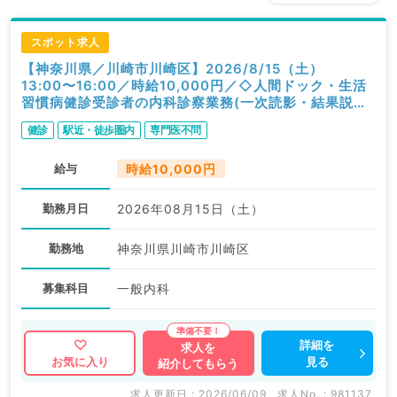
スポット求人
【神奈川県／川崎市川崎区】2026/8/15（土）
13:00〜16:00／時給10,000円／◇人間ドック・生活
習慣病健診受診者の内科診察業務(一次読影・結果説明
含む)◇／内科
健診
駅近・徒歩圏内
専門医不問
給与
時給10,000円
勤務月日
2026年08月15日（土）
勤務地
神奈川県川崎市川崎区
募集科目
一般内科
詳細を
求人を
見る
お気に入り
紹介してもらう
求人更新日 : 2026/06/09
求人No. : 981137