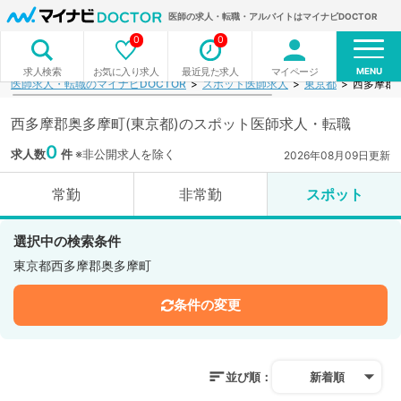
医師の求人・転職・アルバイトはマイナビDOCTOR
0
0
MENU
お気に入り求人
最近見た求人
マイページ
求人検索
医師求人・転職のマイナビDOCTOR
スポット医師求人
東京都
西多摩郡
西多摩郡奥多摩町(東京都)のスポット医師求人・転職
0
求人数
件
※非公開求人を除く
2026年08月09日更新
常勤
非常勤
スポット
選択中の検索条件
東京都西多摩郡奥多摩町
条件の変更
並び順：
新着順