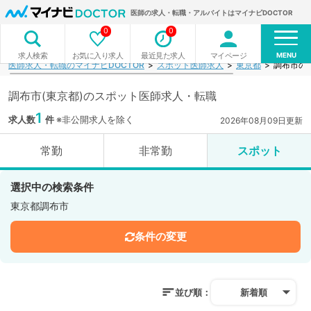
医師の求人・転職・アルバイトはマイナビDOCTOR
0
0
MENU
お気に入り求人
最近見た求人
マイページ
求人検索
医師求人・転職のマイナビDOCTOR
スポット医師求人
東京都
調布市の
調布市(東京都)のスポット医師求人・転職
1
求人数
件
※非公開求人を除く
2026年08月09日更新
常勤
非常勤
スポット
選択中の検索条件
東京都調布市
条件の変更
並び順：
新着順