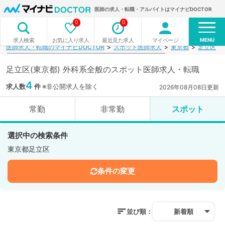
医師の求人・転職・アルバイトはマイナビDOCTOR
0
0
MENU
お気に入り求人
最近見た求人
マイページ
求人検索
医師求人・転職のマイナビDOCTOR
スポット医師求人
東京都
足立区
足立区(東京都) 外科系全般のスポット医師求人・転職
4
求人数
件
※非公開求人を除く
2026年08月08日更新
常勤
非常勤
スポット
選択中の検索条件
東京都足立区
条件の変更
並び順：
新着順