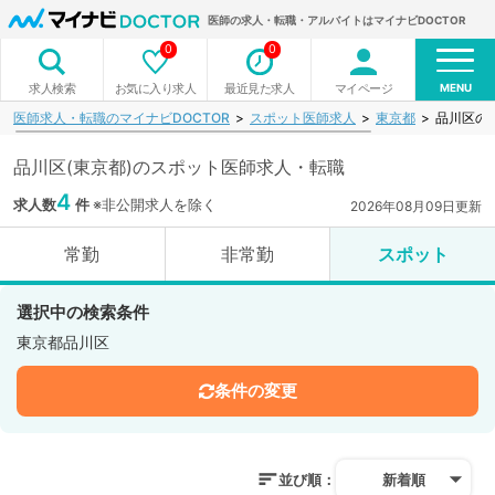
医師の求人・転職・アルバイトはマイナビDOCTOR
0
0
MENU
お気に入り求人
最近見た求人
マイページ
求人検索
医師求人・転職のマイナビDOCTOR
スポット医師求人
東京都
品川区の
品川区(東京都)のスポット医師求人・転職
4
求人数
件
※非公開求人を除く
2026年08月09日更新
常勤
非常勤
スポット
選択中の検索条件
東京都品川区
条件の変更
並び順：
新着順