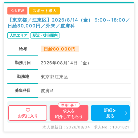
NEW
スポット求人
【東京都／江東区】2026/8/14（金） 9:00～18:00／
日給80,000円／外来／皮膚科
人気エリア
駅近・徒歩圏内
給与
日給80,000円
勤務月日
2026年08月14日（金）
勤務地
東京都江東区
募集科目
皮膚科
詳細を
求人を
見る
お気に入り
紹介してもらう
求人更新日 : 2026/08/04
求人No. : 1001821