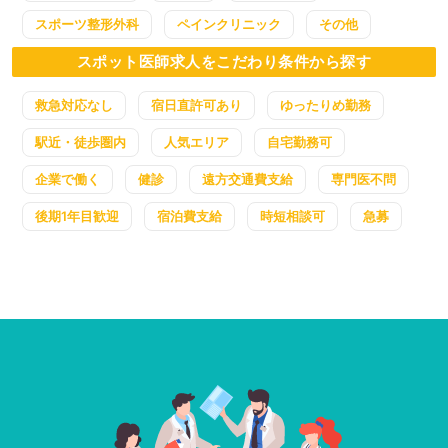
スポーツ整形外科
ペインクリニック
その他
スポット医師求人をこだわり条件から探す
救急対応なし
宿日直許可あり
ゆったりめ勤務
駅近・徒歩圏内
人気エリア
自宅勤務可
企業で働く
健診
遠方交通費支給
専門医不問
後期1年目歓迎
宿泊費支給
時短相談可
急募