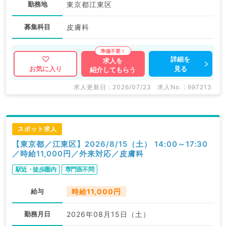
勤務地
東京都江東区
募集科目
皮膚科
詳細を
求人を
見る
お気に入り
紹介してもらう
求人更新日 : 2026/07/23
求人No. : 997213
スポット求人
【東京都／江東区】2026/8/15（土） 14:00～17:30
／時給11,000円／外来対応／皮膚科
駅近・徒歩圏内
専門医不問
給与
時給11,000円
勤務月日
2026年08月15日（土）