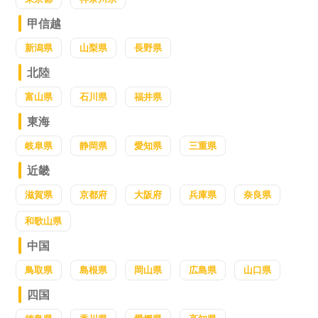
甲信越
新潟県
山梨県
長野県
北陸
富山県
石川県
福井県
東海
岐阜県
静岡県
愛知県
三重県
近畿
滋賀県
京都府
大阪府
兵庫県
奈良県
和歌山県
中国
鳥取県
島根県
岡山県
広島県
山口県
四国