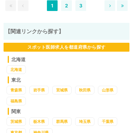
1
2
3
【関連リンクから探す】
スポット医師求人を都道府県から探す
北海道
北海道
東北
青森県
岩手県
宮城県
秋田県
山形県
福島県
関東
茨城県
栃木県
群馬県
埼玉県
千葉県
東京都
神奈川県