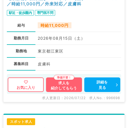
／時給11,000円／外来対応／皮膚科
駅近・徒歩圏内
専門医不問
給与
時給11,000円
勤務月日
2026年08月15日（土）
勤務地
東京都江東区
募集科目
皮膚科
詳細を
求人を
見る
お気に入り
紹介してもらう
求人更新日 : 2026/07/22
求人No. : 996698
スポット求人