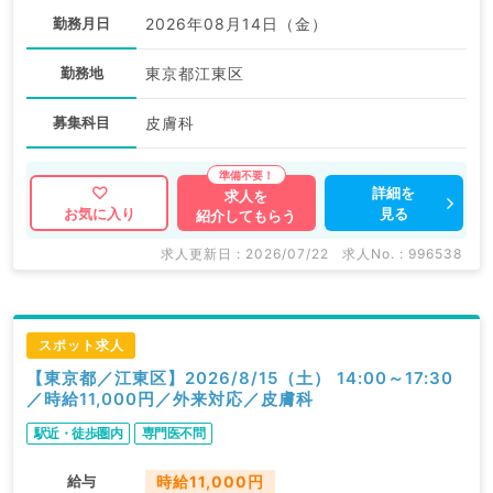
勤務月日
2026年08月14日（金）
勤務地
東京都江東区
募集科目
皮膚科
詳細を
求人を
見る
お気に入り
紹介してもらう
求人更新日 : 2026/07/22
求人No. : 996538
スポット求人
【東京都／江東区】2026/8/15（土） 14:00～17:30
／時給11,000円／外来対応／皮膚科
駅近・徒歩圏内
専門医不問
給与
時給11,000円