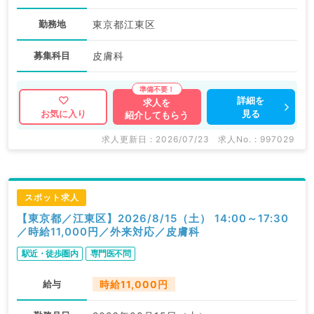
勤務地
東京都江東区
募集科目
皮膚科
詳細を
求人を
見る
お気に入り
紹介してもらう
求人更新日 : 2026/07/23
求人No. : 997029
スポット求人
【東京都／江東区】2026/8/15（土） 14:00～17:30
／時給11,000円／外来対応／皮膚科
駅近・徒歩圏内
専門医不問
給与
時給11,000円