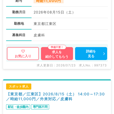
給与
時給11,000円
勤務月日
2026年08月15日（土）
勤務地
東京都江東区
募集科目
皮膚科
詳細を
求人を
見る
お気に入り
紹介してもらう
求人更新日 : 2026/07/23
求人No. : 997373
スポット求人
【東京都／江東区】2026/8/15（土） 14:00～17:30
／時給11,000円／外来対応／皮膚科
駅近・徒歩圏内
専門医不問