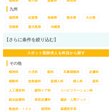
徳島県
香川県
愛媛県
高知県
九州
福岡県
佐賀県
長崎県
熊本県
大分県
宮崎県
鹿児島県
沖縄県
【さらに条件を絞り込む】
スポット医師求人を科目から探す
その他
精神科
小児科
眼科
耳鼻咽喉科
皮膚科
麻酔科
放射線科
産婦人科
婦人科
産科
人工透析科
緩和ケア科
リハビリテーション科
総合診療科
美容皮膚科
健診・人間ドック
救急科・ＩＣＵ
病理科
基礎医学系