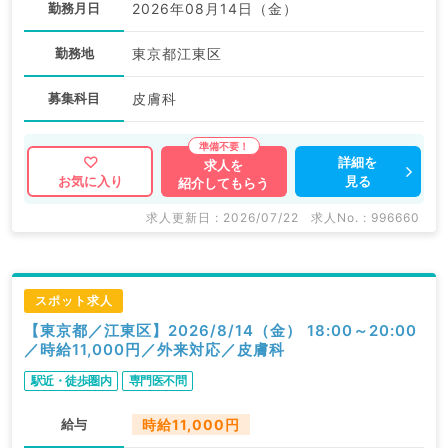
勤務月日
2026年08月14日（金）
勤務地
東京都江東区
募集科目
皮膚科
詳細を
求人を
見る
お気に入り
紹介してもらう
求人更新日 : 2026/07/22
求人No. : 996660
スポット求人
【東京都／江東区】2026/8/14（金） 18:00～20:00
／時給11,000円／外来対応／皮膚科
駅近・徒歩圏内
専門医不問
給与
時給11,000円