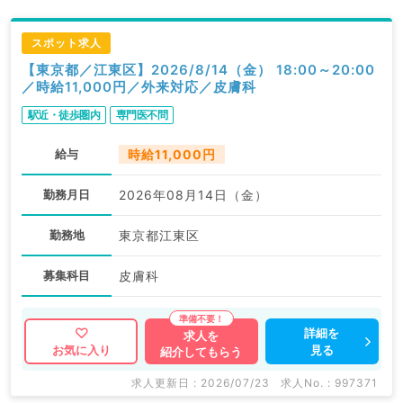
スポット求人
【東京都／江東区】2026/8/14（金） 18:00～20:00
／時給11,000円／外来対応／皮膚科
駅近・徒歩圏内
専門医不問
給与
時給11,000円
勤務月日
2026年08月14日（金）
勤務地
東京都江東区
募集科目
皮膚科
詳細を
求人を
見る
お気に入り
紹介してもらう
求人更新日 : 2026/07/23
求人No. : 997371