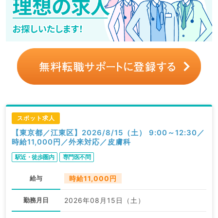
スポット求人
【東京都／江東区】2026/8/15（土） 9:00～12:30／
時給11,000円／外来対応／皮膚科
駅近・徒歩圏内
専門医不問
給与
時給11,000円
勤務月日
2026年08月15日（土）