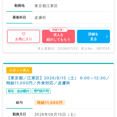
勤務地
東京都江東区
募集科目
皮膚科
詳細を
求人を
見る
お気に入り
紹介してもらう
求人更新日 : 2026/07/23
求人No. : 997035
スポット求人
【東京都／江東区】2026/8/15（土） 9:00～12:30／
時給11,000円／外来対応／皮膚科
駅近・徒歩圏内
専門医不問
給与
時給11,000円
勤務月日
2026年08月15日（土）