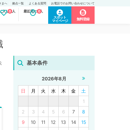
さまへ
拠点一覧
よくある質問
お電話でのお問い合わせについて
に入り求人
0
最近見た求人
0
スポット
無料登録
マイページ
職
基本条件
示
2026年8月
日
月
火
水
木
金
土
1
2
3
4
5
6
7
8
9
10
11
12
13
14
15