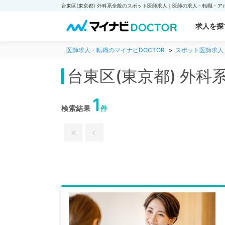
求人を探
医師求人・転職のマイナビDOCTOR
スポット医師求人
台東区(東京都) 外
1
検索結果
件