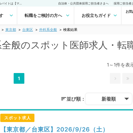
台東区(東京都) 外科系全般のスポット医師求人｜医師の求人・転職・アルバイトは【マイナビDOCTOR】
自治体・公共団体採用ご担当者さまへ
採用ご担当者
お気
す
転職をご検討の方へ
お役立ちガイド
東京都
台東区
外科系全般
検索結果
科系全般のスポット医師求人・転
1～1件を表
1
並び順：
新着順
スポット求人
【東京都／台東区】2026/9/26（土）