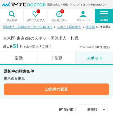
医師の求人・転職・アルバイトはマイナビDOCTOR
0
0
MENU
お気に入り求人
最近見た求人
マイページ
求人検索
医師求人・転職のマイナビDOCTOR
スポット医師求人
東京都
台東区の
台東区(東京都)のスポット医師求人・転職
51
求人数
件
※非公開求人を除く
2026年08月07日更新
常勤
非常勤
スポット
選択中の検索条件
東京都台東区
条件の変更
並び順：
新着順