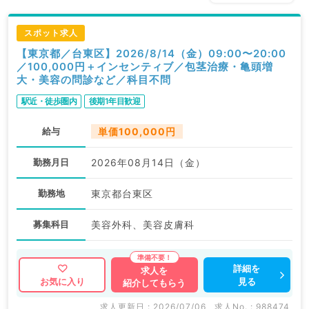
スポット求人
【東京都／台東区】2026/8/14（金）09:00〜20:00
／100,000円＋インセンティブ／包茎治療・亀頭増
大・美容の問診など／科目不問
駅近・徒歩圏内
後期1年目歓迎
給与
単価100,000円
勤務月日
2026年08月14日（金）
勤務地
東京都台東区
募集科目
美容外科、美容皮膚科
詳細を
求人を
見る
お気に入り
紹介してもらう
求人更新日 : 2026/07/06
求人No. : 988474