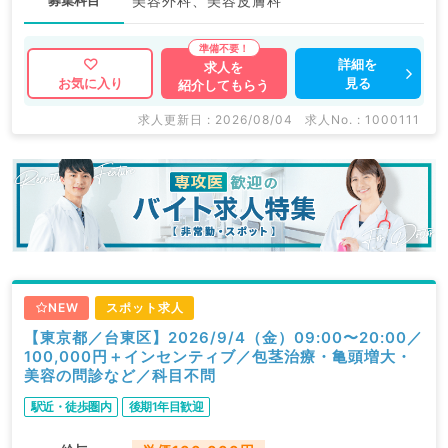
募集科目
美容外科、美容皮膚科
詳細を
求人を
見る
お気に入り
紹介してもらう
求人更新日 : 2026/08/04
求人No. : 1000111
NEW
スポット求人
【東京都／台東区】2026/9/4（金）09:00〜20:00／
100,000円＋インセンティブ／包茎治療・亀頭増大・
美容の問診など／科目不問
駅近・徒歩圏内
後期1年目歓迎