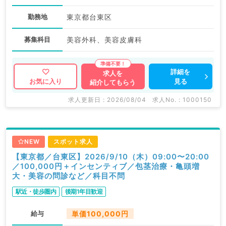
勤務地
東京都台東区
募集科目
美容外科、美容皮膚科
詳細を
求人を
見る
お気に入り
紹介してもらう
求人更新日 : 2026/08/04
求人No. : 1000150
NEW
スポット求人
【東京都／台東区】2026/9/10（木）09:00〜20:00
／100,000円＋インセンティブ／包茎治療・亀頭増
大・美容の問診など／科目不問
駅近・徒歩圏内
後期1年目歓迎
給与
単価100,000円