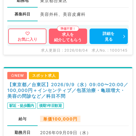
勤務地
東京都台東区
募集科目
美容外科、美容皮膚科
詳細を
求人を
見る
お気に入り
紹介してもらう
求人更新日 : 2026/08/04
求人No. : 1000145
NEW
スポット求人
【東京都／台東区】2026/9/9（水）09:00〜20:00／
100,000円＋インセンティブ／包茎治療・亀頭増大・
美容の問診など／科目不問
駅近・徒歩圏内
後期1年目歓迎
給与
単価100,000円
勤務月日
2026年09月09日（水）