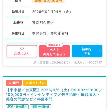
給与
単価100,000円
勤務月日
2026年09月04日（金）
勤務地
東京都台東区
募集科目
美容外科、美容皮膚科
詳細を
求人を
見る
お気に入り
紹介してもらう
求人更新日 : 2026/08/04
求人No. : 1000117
NEW
スポット求人
【東京都／台東区】2026/9/5（土）09:00〜20:00／
100,000円＋インセンティブ／包茎治療・亀頭増大・
美容の問診など／科目不問
駅近・徒歩圏内
後期1年目歓迎