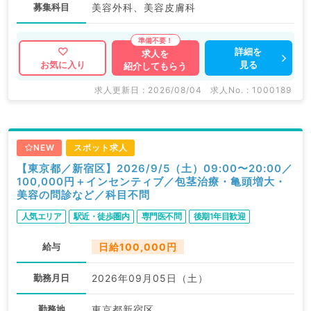
募集科目
美容外科、美容皮膚科
詳細を
求人を
見る
お気に入り
紹介してもらう
求人更新日 : 2026/08/04
求人No. : 1000189
NEW
スポット求人
【東京都／新宿区】2026/9/5（土）09:00〜20:00／
100,000円＋インセンティブ／包茎治療・亀頭増大・
美容の問診など／科目不問
人気エリア
駅近・徒歩圏内
専門医不問
後期1年目歓迎
給与
日給100,000円
勤務月日
2026年09月05日（土）
勤務地
東京都新宿区