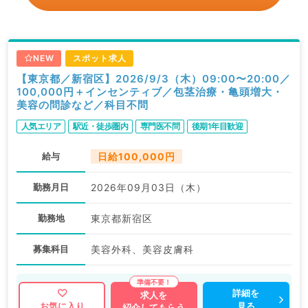
NEW
スポット求人
【東京都／新宿区】2026/9/3（木）09:00〜20:00／
100,000円＋インセンティブ／包茎治療・亀頭増大・
美容の問診など／科目不問
人気エリア
駅近・徒歩圏内
専門医不問
後期1年目歓迎
給与
日給100,000円
勤務月日
2026年09月03日（木）
勤務地
東京都新宿区
募集科目
美容外科、美容皮膚科
詳細を
求人を
見る
お気に入り
紹介してもらう