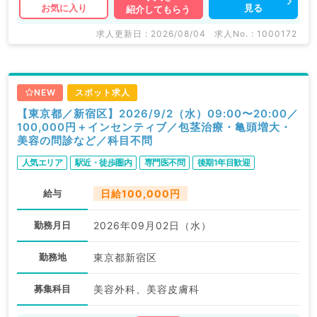
見る
お気に入り
紹介してもらう
求人更新日 : 2026/08/04
求人No. : 1000172
NEW
スポット求人
【東京都／新宿区】2026/9/2（水）09:00〜20:00／
100,000円＋インセンティブ／包茎治療・亀頭増大・
美容の問診など／科目不問
人気エリア
駅近・徒歩圏内
専門医不問
後期1年目歓迎
給与
日給100,000円
勤務月日
2026年09月02日（水）
勤務地
東京都新宿区
募集科目
美容外科、美容皮膚科