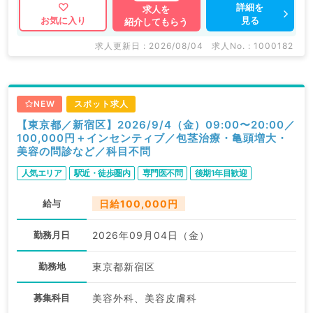
詳細を
求人を
見る
お気に入り
紹介してもらう
求人更新日 : 2026/08/04
求人No. : 1000182
NEW
スポット求人
【東京都／新宿区】2026/9/4（金）09:00〜20:00／
100,000円＋インセンティブ／包茎治療・亀頭増大・
美容の問診など／科目不問
人気エリア
駅近・徒歩圏内
専門医不問
後期1年目歓迎
給与
日給100,000円
勤務月日
2026年09月04日（金）
勤務地
東京都新宿区
募集科目
美容外科、美容皮膚科