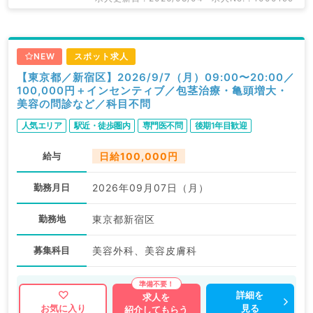
NEW
スポット求人
【東京都／新宿区】2026/9/7（月）09:00〜20:00／
100,000円＋インセンティブ／包茎治療・亀頭増大・
美容の問診など／科目不問
人気エリア
駅近・徒歩圏内
専門医不問
後期1年目歓迎
給与
日給100,000円
勤務月日
2026年09月07日（月）
勤務地
東京都新宿区
募集科目
美容外科、美容皮膚科
詳細を
求人を
見る
お気に入り
紹介してもらう