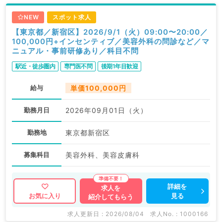
NEW
スポット求人
【東京都／新宿区】2026/9/1（火）09:00〜20:00／
100,000円+インセンティブ／美容外科の問診など／マ
ニュアル・事前研修あり／科目不問
駅近・徒歩圏内
専門医不問
後期1年目歓迎
給与
単価100,000円
勤務月日
2026年09月01日（火）
勤務地
東京都新宿区
募集科目
美容外科、美容皮膚科
詳細を
求人を
見る
お気に入り
紹介してもらう
求人更新日 : 2026/08/04
求人No. : 1000166