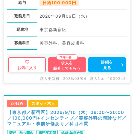
給与
日給100,000円
勤務月日
2026年09月09日（水）
勤務地
東京都新宿区
募集科目
美容外科、美容皮膚科
詳細を
求人を
見る
お気に入り
紹介してもらう
求人更新日 : 2026/08/04
求人No. : 1000242
NEW
スポット求人
【東京都／新宿区】2026/9/10（木）09:00〜20:00
／100,000円+インセンティブ／美容外科の問診など／
マニュアル・事前研修あり／科目不問
駅近・徒歩圏内
専門医不問
後期1年目歓迎