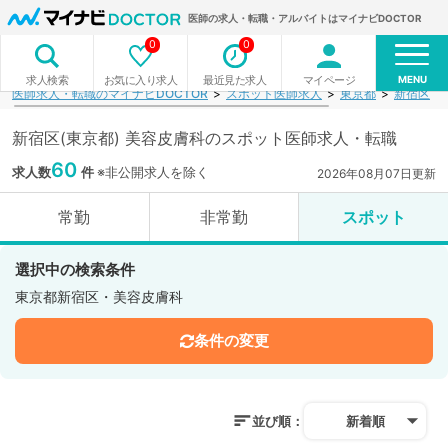
医師の求人・転職・アルバイトはマイナビDOCTOR
0
0
MENU
お気に入り求人
最近見た求人
マイページ
求人検索
医師求人・転職のマイナビDOCTOR
スポット医師求人
東京都
新宿区
新宿区(東京都) 美容皮膚科のスポット医師求人・転職
60
求人数
件
※非公開求人を除く
2026年08月07日更新
常勤
非常勤
スポット
選択中の検索条件
東京都新宿区・美容皮膚科
条件の変更
並び順：
新着順