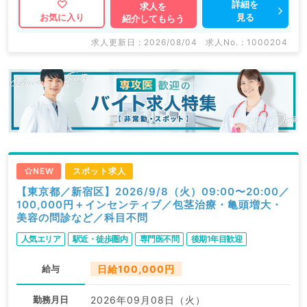
詳細を
求人を
見る
お気に入り
紹介してもらう
求人更新日 : 2026/08/04
求人No. : 1000204
NEW
スポット求人
【東京都／新宿区】2026/9/8（火）09:00〜20:00／
100,000円＋インセンティブ／包茎治療・亀頭増大・
美容の問診など／科目不問
人気エリア
駅近・徒歩圏内
専門医不問
後期1年目歓迎
給与
日給100,000円
勤務月日
2026年09月08日（火）