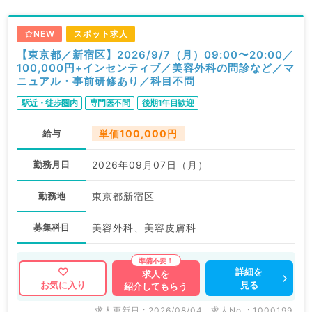
NEW
スポット求人
【東京都／新宿区】2026/9/7（月）09:00〜20:00／
100,000円+インセンティブ／美容外科の問診など／マ
ニュアル・事前研修あり／科目不問
駅近・徒歩圏内
専門医不問
後期1年目歓迎
給与
単価100,000円
勤務月日
2026年09月07日（月）
勤務地
東京都新宿区
募集科目
美容外科、美容皮膚科
詳細を
求人を
見る
お気に入り
紹介してもらう
求人更新日 : 2026/08/04
求人No. : 1000199