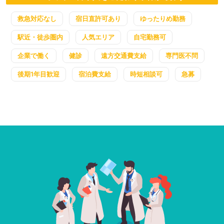
救急対応なし
宿日直許可あり
ゆったりめ勤務
駅近・徒歩圏内
人気エリア
自宅勤務可
企業で働く
健診
遠方交通費支給
専門医不問
後期1年目歓迎
宿泊費支給
時短相談可
急募