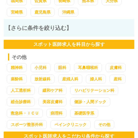
福岡県
佐賀県
長崎県
熊本県
大分県
宮崎県
鹿児島県
沖縄県
【さらに条件を絞り込む】
スポット医師求人を科目から探す
その他
精神科
小児科
眼科
耳鼻咽喉科
皮膚科
麻酔科
放射線科
産婦人科
婦人科
産科
人工透析科
緩和ケア科
リハビリテーション科
総合診療科
美容皮膚科
健診・人間ドック
救急科・ＩＣＵ
病理科
基礎医学系
スポーツ整形外科
ペインクリニック
その他
スポット医師求人をこだわり条件から探す