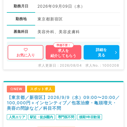
勤務月日
2026年09月09日（水）
勤務地
東京都新宿区
募集科目
美容外科、美容皮膚科
詳細を
求人を
見る
お気に入り
紹介してもらう
求人更新日 : 2026/08/04
求人No. : 1000208
NEW
スポット求人
【東京都／新宿区】2026/9/9（水）09:00〜20:00／
100,000円＋インセンティブ／包茎治療・亀頭増大・
美容の問診など／科目不問
人気エリア
駅近・徒歩圏内
専門医不問
後期1年目歓迎