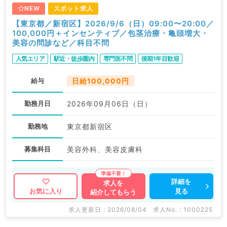
NEW
スポット求人
【東京都／新宿区】2026/9/6（日）09:00〜20:00／
100,000円＋インセンティブ／包茎治療・亀頭増大・
美容の問診など／科目不問
人気エリア
駅近・徒歩圏内
専門医不問
後期1年目歓迎
給与
日給100,000円
勤務月日
2026年09月06日（日）
勤務地
東京都新宿区
募集科目
美容外科、美容皮膚科
詳細を
求人を
見る
お気に入り
紹介してもらう
求人更新日 : 2026/08/04
求人No. : 1000225