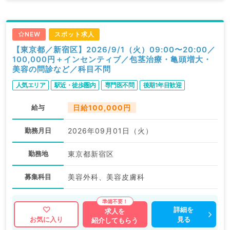
NEW
スポット求人
【東京都／新宿区】2026/9/1（火）09:00〜20:00／
100,000円＋インセンティブ／包茎治療・亀頭増大・
美容の問診など／科目不問
人気エリア
駅近・徒歩圏内
専門医不問
後期1年目歓迎
給与
日給100,000円
勤務月日
2026年09月01日（火）
勤務地
東京都新宿区
募集科目
美容外科、美容皮膚科
詳細を
求人を
見る
お気に入り
紹介してもらう