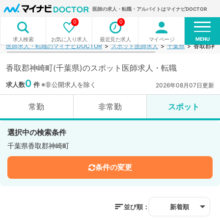
医師の求人・転職・アルバイトはマイナビDOCTOR
0
0
MENU
お気に入り求人
最近見た求人
マイページ
求人検索
医師求人・転職のマイナビDOCTOR
スポット医師求人
千葉県
香取郡神
香取郡神崎町(千葉県)のスポット医師求人・転職
0
求人数
件
※非公開求人を除く
2026年08月07日更新
常勤
非常勤
スポット
選択中の検索条件
千葉県香取郡神崎町
条件の変更
並び順：
新着順