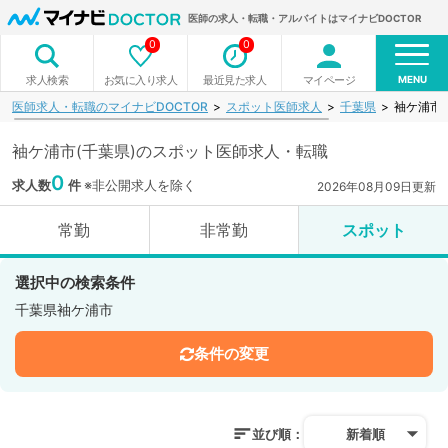
医師の求人・転職・アルバイトはマイナビDOCTOR
0
0
MENU
お気に入り求人
最近見た求人
マイページ
求人検索
医師求人・転職のマイナビDOCTOR
スポット医師求人
千葉県
袖ケ浦市
袖ケ浦市(千葉県)のスポット医師求人・転職
0
求人数
件
※非公開求人を除く
2026年08月09日更新
常勤
非常勤
スポット
選択中の検索条件
千葉県袖ケ浦市
条件の変更
並び順：
新着順