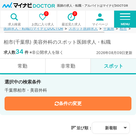
医師の求人・転職・アルバイトはマイナビDOCTOR
0
0
MENU
お気に入り求人
最近見た求人
マイページ
求人検索
医師求人・転職のマイナビDOCTOR
スポット医師求人
千葉県
柏市
美
柏市(千葉県) 美容外科のスポット医師求人・転職
34
求人数
件
※非公開求人を除く
2026年08月09日更新
常勤
非常勤
スポット
選択中の検索条件
千葉県柏市・美容外科
条件の変更
並び順：
新着順