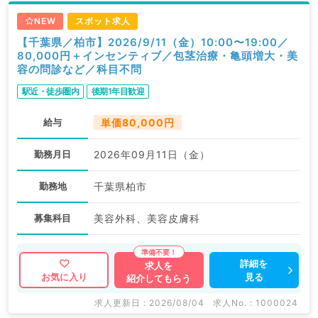
NEW
スポット求人
【千葉県／柏市】2026/9/11（金）10:00〜19:00／
80,000円＋インセンティブ／包茎治療・亀頭増大・美
容の問診など／科目不問
駅近・徒歩圏内
後期1年目歓迎
給与
単価80,000円
勤務月日
2026年09月11日（金）
勤務地
千葉県柏市
募集科目
美容外科、美容皮膚科
詳細を
求人を
見る
お気に入り
紹介してもらう
求人更新日 : 2026/08/04
求人No. : 1000024