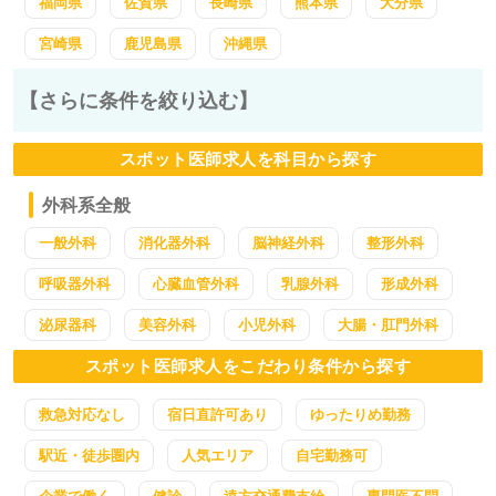
福岡県
佐賀県
長崎県
熊本県
大分県
宮崎県
鹿児島県
沖縄県
【さらに条件を絞り込む】
スポット医師求人を科目から探す
外科系全般
一般外科
消化器外科
脳神経外科
整形外科
呼吸器外科
心臓血管外科
乳腺外科
形成外科
泌尿器科
美容外科
小児外科
大腸・肛門外科
スポット医師求人をこだわり条件から探す
救急対応なし
宿日直許可あり
ゆったりめ勤務
駅近・徒歩圏内
人気エリア
自宅勤務可