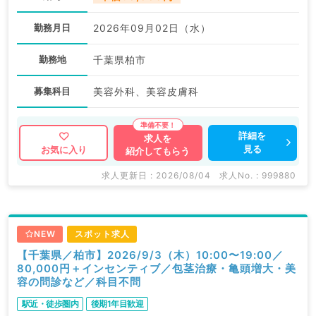
勤務月日
2026年09月02日（水）
勤務地
千葉県柏市
募集科目
美容外科、美容皮膚科
詳細を
求人を
見る
お気に入り
紹介してもらう
求人更新日 : 2026/08/04
求人No. : 999880
NEW
スポット求人
【千葉県／柏市】2026/9/3（木）10:00〜19:00／
80,000円＋インセンティブ／包茎治療・亀頭増大・美
容の問診など／科目不問
駅近・徒歩圏内
後期1年目歓迎