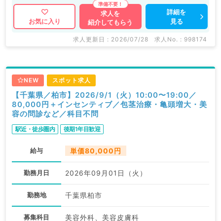
詳細を
求人を
見る
お気に入り
紹介してもらう
求人更新日 : 2026/07/28
求人No. : 998174
NEW
スポット求人
【千葉県／柏市】2026/9/1（火）10:00〜19:00／
80,000円＋インセンティブ／包茎治療・亀頭増大・美
容の問診など／科目不問
駅近・徒歩圏内
後期1年目歓迎
給与
単価80,000円
勤務月日
2026年09月01日（火）
勤務地
千葉県柏市
募集科目
美容外科、美容皮膚科