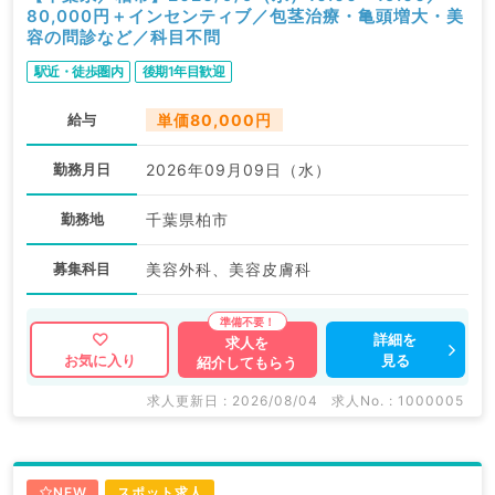
80,000円＋インセンティブ／包茎治療・亀頭増大・美
容の問診など／科目不問
駅近・徒歩圏内
後期1年目歓迎
給与
単価80,000円
勤務月日
2026年09月09日（水）
勤務地
千葉県柏市
募集科目
美容外科、美容皮膚科
詳細を
求人を
見る
お気に入り
紹介してもらう
求人更新日 : 2026/08/04
求人No. : 1000005
NEW
スポット求人