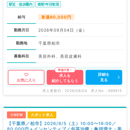
駅近・徒歩圏内
後期1年目歓迎
給与
単価80,000円
勤務月日
2026年09月04日（金）
勤務地
千葉県柏市
募集科目
美容外科、美容皮膚科
詳細を
求人を
見る
お気に入り
紹介してもらう
求人更新日 : 2026/08/04
求人No. : 999915
NEW
スポット求人
【千葉県／柏市】2026/9/5（土）10:00〜19:00／
80,000円＋インセンティブ／包茎治療・亀頭増大・美