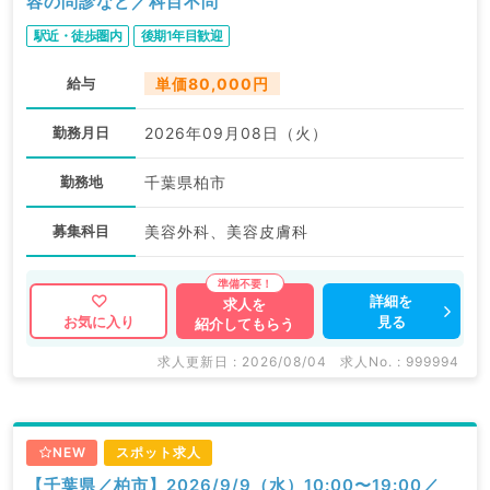
容の問診など／科目不問
駅近・徒歩圏内
後期1年目歓迎
給与
単価80,000円
勤務月日
2026年09月08日（火）
勤務地
千葉県柏市
募集科目
美容外科、美容皮膚科
詳細を
求人を
見る
お気に入り
紹介してもらう
求人更新日 : 2026/08/04
求人No. : 999994
NEW
スポット求人
【千葉県／柏市】2026/9/9（水）10:00〜19:00／