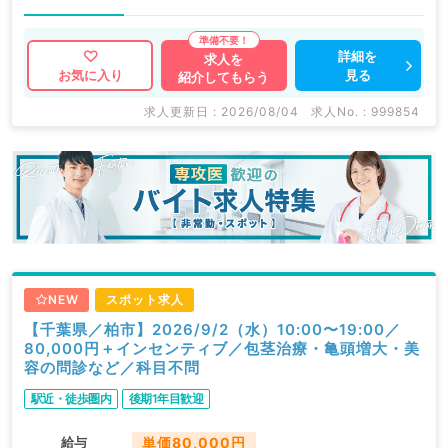
詳細を
求人を
見る
お気に入り
紹介してもらう
求人更新日 : 2026/08/04
求人No. : 999854
NEW
スポット求人
【千葉県／柏市】2026/9/2（水）10:00〜19:00／
80,000円＋インセンティブ／包茎治療・亀頭増大・美
容の問診など／科目不問
駅近・徒歩圏内
後期1年目歓迎
給与
単価80,000円