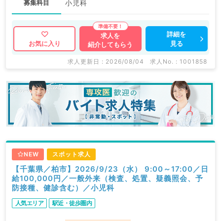
募集科目
小児科
詳細を
求人を
見る
お気に入り
紹介してもらう
求人更新日 : 2026/08/04
求人No. : 1001858
NEW
スポット求人
【千葉県／柏市】2026/9/23（水） 9:00～17:00／日
給100,000円／一般外来（検査、処置、疑義照会、予
防接種、健診含む）／小児科
人気エリア
駅近・徒歩圏内