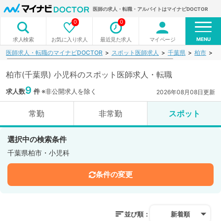
医師の求人・転職・アルバイトはマイナビDOCTOR
0
0
MENU
お気に入り求人
最近見た求人
マイページ
求人検索
医師求人・転職のマイナビDOCTOR
スポット医師求人
千葉県
柏市
小
柏市(千葉県) 小児科のスポット医師求人・転職
9
求人数
件
※非公開求人を除く
2026年08月08日更新
常勤
非常勤
スポット
選択中の検索条件
千葉県柏市・小児科
条件の変更
並び順：
新着順