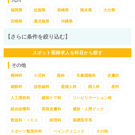
福岡県
佐賀県
長崎県
熊本県
大分県
宮崎県
鹿児島県
沖縄県
【さらに条件を絞り込む】
スポット医師求人を科目から探す
その他
精神科
小児科
眼科
耳鼻咽喉科
皮膚科
麻酔科
放射線科
産婦人科
婦人科
産科
人工透析科
緩和ケア科
リハビリテーション科
総合診療科
美容皮膚科
健診・人間ドック
救急科・ＩＣＵ
病理科
基礎医学系
スポーツ整形外科
ペインクリニック
その他