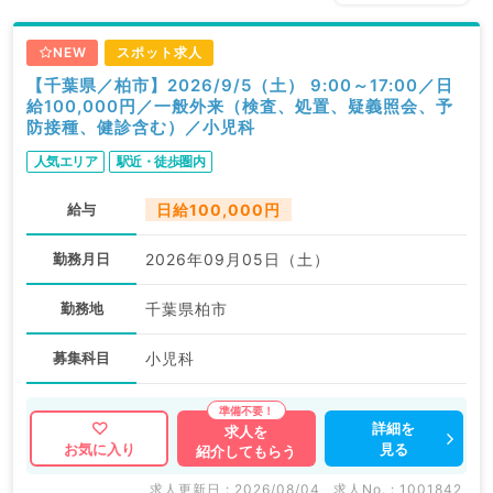
NEW
スポット求人
【千葉県／柏市】2026/9/5（土） 9:00～17:00／日
給100,000円／一般外来（検査、処置、疑義照会、予
防接種、健診含む）／小児科
人気エリア
駅近・徒歩圏内
給与
日給100,000円
勤務月日
2026年09月05日（土）
勤務地
千葉県柏市
募集科目
小児科
詳細を
求人を
見る
お気に入り
紹介してもらう
求人更新日 : 2026/08/04
求人No. : 1001842