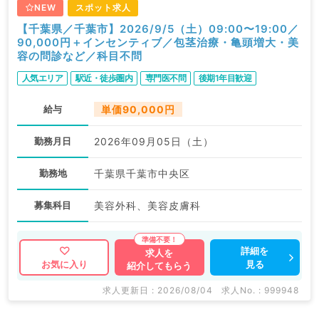
NEW
スポット求人
【千葉県／千葉市】2026/9/5（土）09:00〜19:00／
90,000円＋インセンティブ／包茎治療・亀頭増大・美
容の問診など／科目不問
人気エリア
駅近・徒歩圏内
専門医不問
後期1年目歓迎
給与
単価90,000円
勤務月日
2026年09月05日（土）
勤務地
千葉県千葉市中央区
募集科目
美容外科、美容皮膚科
詳細を
求人を
見る
お気に入り
紹介してもらう
求人更新日 : 2026/08/04
求人No. : 999948