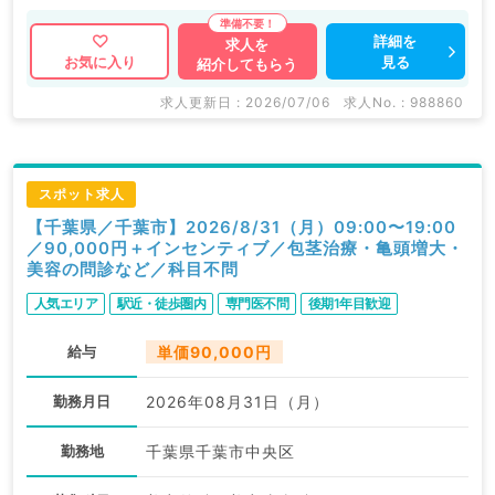
詳細を
求人を
見る
お気に入り
紹介してもらう
求人更新日 : 2026/07/06
求人No. : 988860
スポット求人
【千葉県／千葉市】2026/8/31（月）09:00〜19:00
／90,000円＋インセンティブ／包茎治療・亀頭増大・
美容の問診など／科目不問
人気エリア
駅近・徒歩圏内
専門医不問
後期1年目歓迎
給与
単価90,000円
勤務月日
2026年08月31日（月）
勤務地
千葉県千葉市中央区