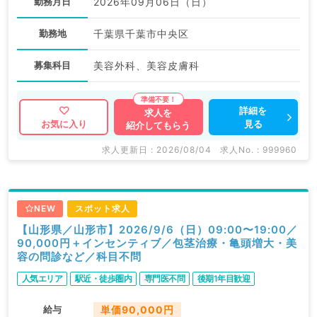
勤務月日
2026年09月06日（日）
勤務地
千葉県千葉市中央区
募集科目
美容外科、美容皮膚科
詳細を
求人を
見る
お気に入り
紹介してもらう
求人更新日 : 2026/08/04
求人No. : 999960
NEW
スポット求人
【山形県／山形市】2026/9/6（日）09:00〜19:00／
90,000円＋インセンティブ／包茎治療・亀頭増大・美
容の問診など／科目不問
人気エリア
駅近・徒歩圏内
専門医不問
後期1年目歓迎
給与
単価90,000円