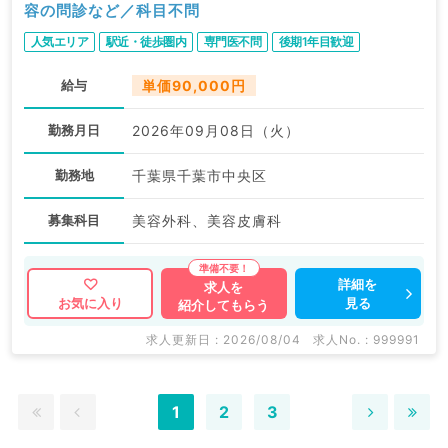
容の問診など／科目不問
人気エリア
駅近・徒歩圏内
専門医不問
後期1年目歓迎
給与
単価90,000円
勤務月日
2026年09月08日（火）
勤務地
千葉県千葉市中央区
募集科目
美容外科、美容皮膚科
詳細を
求人を
見る
お気に入り
紹介してもらう
求人更新日 : 2026/08/04
求人No. : 999991
1
2
3