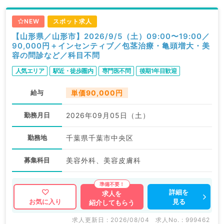
NEW
スポット求人
【山形県／山形市】2026/9/5（土）09:00〜19:00／
90,000円＋インセンティブ／包茎治療・亀頭増大・美
容の問診など／科目不問
人気エリア
駅近・徒歩圏内
専門医不問
後期1年目歓迎
給与
単価90,000円
勤務月日
2026年09月05日（土）
勤務地
千葉県千葉市中央区
募集科目
美容外科、美容皮膚科
詳細を
求人を
見る
お気に入り
紹介してもらう
求人更新日 : 2026/08/04
求人No. : 999462