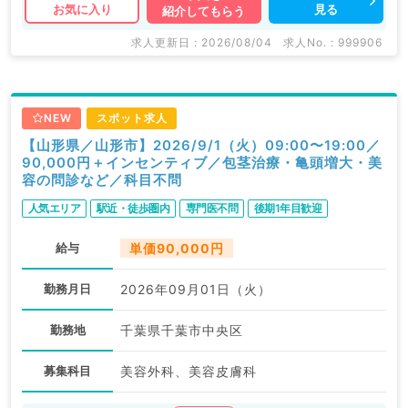
見る
お気に入り
紹介してもらう
求人更新日 : 2026/08/04
求人No. : 999906
NEW
スポット求人
【山形県／山形市】2026/9/1（火）09:00〜19:00／
90,000円＋インセンティブ／包茎治療・亀頭増大・美
容の問診など／科目不問
人気エリア
駅近・徒歩圏内
専門医不問
後期1年目歓迎
給与
単価90,000円
勤務月日
2026年09月01日（火）
勤務地
千葉県千葉市中央区
募集科目
美容外科、美容皮膚科