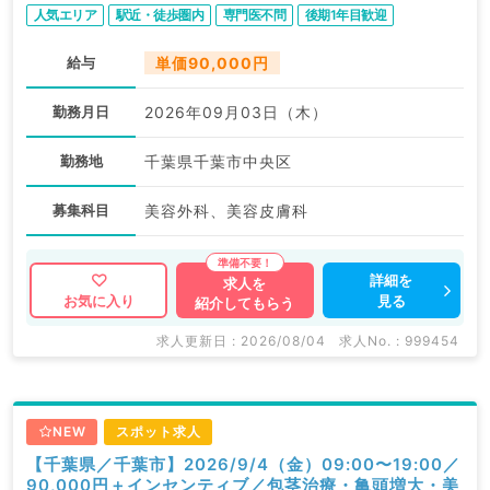
人気エリア
駅近・徒歩圏内
専門医不問
後期1年目歓迎
給与
単価90,000円
勤務月日
2026年09月03日（木）
勤務地
千葉県千葉市中央区
募集科目
美容外科、美容皮膚科
詳細を
求人を
見る
お気に入り
紹介してもらう
求人更新日 : 2026/08/04
求人No. : 999454
NEW
スポット求人
【千葉県／千葉市】2026/9/4（金）09:00〜19:00／
90,000円＋インセンティブ／包茎治療・亀頭増大・美