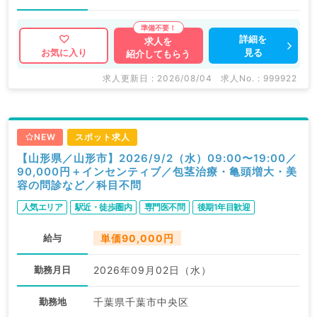
詳細を
求人を
見る
お気に入り
紹介してもらう
求人更新日 : 2026/08/04
求人No. : 999922
NEW
スポット求人
【山形県／山形市】2026/9/2（水）09:00〜19:00／
90,000円＋インセンティブ／包茎治療・亀頭増大・美
容の問診など／科目不問
人気エリア
駅近・徒歩圏内
専門医不問
後期1年目歓迎
給与
単価90,000円
勤務月日
2026年09月02日（水）
勤務地
千葉県千葉市中央区