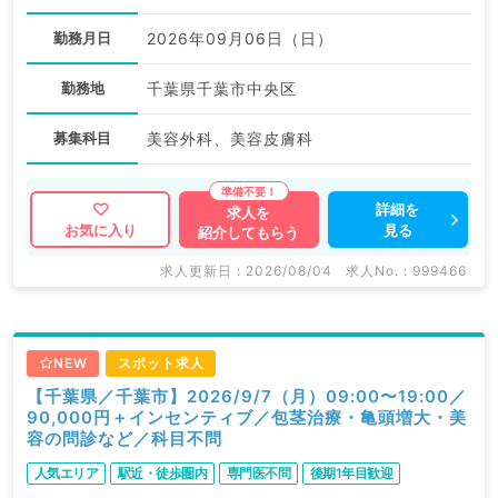
勤務月日
2026年09月06日（日）
勤務地
千葉県千葉市中央区
募集科目
美容外科、美容皮膚科
詳細を
求人を
見る
お気に入り
紹介してもらう
求人更新日 : 2026/08/04
求人No. : 999466
NEW
スポット求人
【千葉県／千葉市】2026/9/7（月）09:00〜19:00／
90,000円＋インセンティブ／包茎治療・亀頭増大・美
容の問診など／科目不問
人気エリア
駅近・徒歩圏内
専門医不問
後期1年目歓迎