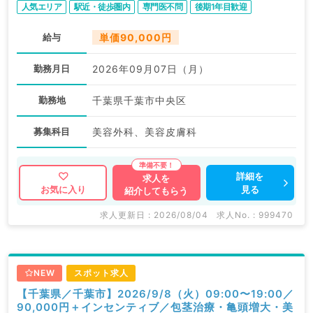
人気エリア
駅近・徒歩圏内
専門医不問
後期1年目歓迎
給与
単価90,000円
勤務月日
2026年09月07日（月）
勤務地
千葉県千葉市中央区
募集科目
美容外科、美容皮膚科
詳細を
求人を
見る
お気に入り
紹介してもらう
求人更新日 : 2026/08/04
求人No. : 999470
NEW
スポット求人
【千葉県／千葉市】2026/9/8（火）09:00〜19:00／
90,000円＋インセンティブ／包茎治療・亀頭増大・美