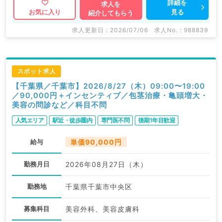
詳細を
求人を
見る
お気に入り
紹介してもらう
求人更新日 : 2026/07/06
求人No. : 988839
スポット求人
【千葉県／千葉市】2026/8/27（木）09:00〜19:00
／90,000円＋インセンティブ／包茎治療・亀頭増大・
美容の問診など／科目不問
人気エリア
駅近・徒歩圏内
専門医不問
後期1年目歓迎
給与
単価90,000円
勤務月日
2026年08月27日（木）
勤務地
千葉県千葉市中央区
募集科目
美容外科、美容皮膚科