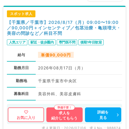
スポット求人
【千葉県／千葉市】2026/8/17（月）09:00〜19:00
／90,000円＋インセンティブ／包茎治療・亀頭増大・
美容の問診など／科目不問
人気エリア
駅近・徒歩圏内
専門医不問
後期1年目歓迎
給与
単価90,000円
勤務月日
2026年08月17日（月）
勤務地
千葉県千葉市中央区
募集科目
美容外科、美容皮膚科
詳細を
求人を
見る
お気に入り
紹介してもらう
求人更新日 : 2026/07/06
求人No. : 988624