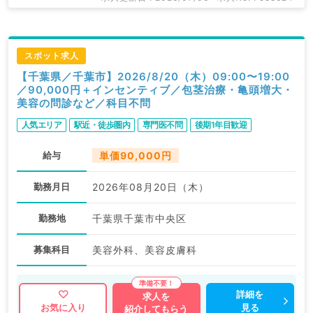
スポット求人
【千葉県／千葉市】2026/8/20（木）09:00〜19:00
／90,000円＋インセンティブ／包茎治療・亀頭増大・
美容の問診など／科目不問
人気エリア
駅近・徒歩圏内
専門医不問
後期1年目歓迎
給与
単価90,000円
勤務月日
2026年08月20日（木）
勤務地
千葉県千葉市中央区
募集科目
美容外科、美容皮膚科
詳細を
求人を
見る
お気に入り
紹介してもらう