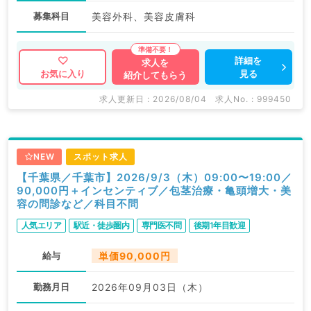
募集科目
美容外科、美容皮膚科
詳細を
求人を
見る
お気に入り
紹介してもらう
求人更新日 : 2026/08/04
求人No. : 999450
NEW
スポット求人
【千葉県／千葉市】2026/9/3（木）09:00〜19:00／
90,000円＋インセンティブ／包茎治療・亀頭増大・美
容の問診など／科目不問
人気エリア
駅近・徒歩圏内
専門医不問
後期1年目歓迎
給与
単価90,000円
勤務月日
2026年09月03日（木）