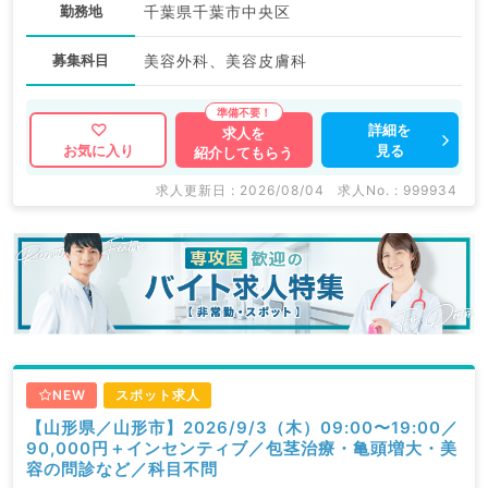
勤務地
千葉県千葉市中央区
募集科目
美容外科、美容皮膚科
詳細を
求人を
見る
お気に入り
紹介してもらう
求人更新日 : 2026/08/04
求人No. : 999934
NEW
スポット求人
【山形県／山形市】2026/9/3（木）09:00〜19:00／
90,000円＋インセンティブ／包茎治療・亀頭増大・美
容の問診など／科目不問