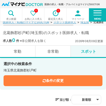
医師の求人・転職・アルバイトはマイナビDOCTOR
0
0
MENU
お気に入り求人
最近見た求人
マイページ
求人検索
医師求人・転職のマイナビDOCTOR
スポット医師求人
埼玉県
北葛飾郡
北葛飾郡杉戸町(埼玉県)のスポット医師求人・転職
0
求人数
件
※非公開求人を除く
2026年08月09日更新
常勤
非常勤
スポット
選択中の検索条件
埼玉県北葛飾郡杉戸町
条件の変更
並び順：
新着順