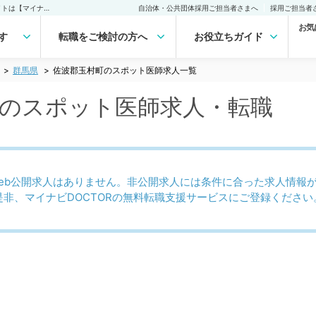
佐波郡玉村町(群馬県)のスポット医師求人｜医師の求人・転職・アルバイトは【マイナビDOCTOR】
自治体・公共団体採用ご担当者さまへ
採用ご担当者
お気
す
転職をご検討の方へ
お役立ちガイド
群馬県
佐波郡玉村町のスポット医師求人一覧
)のスポット医師求人・転職
eb公開求人はありません。非公開求人には条件に合った求人情報
是非、マイナビDOCTORの無料転職支援サービスにご登録ください