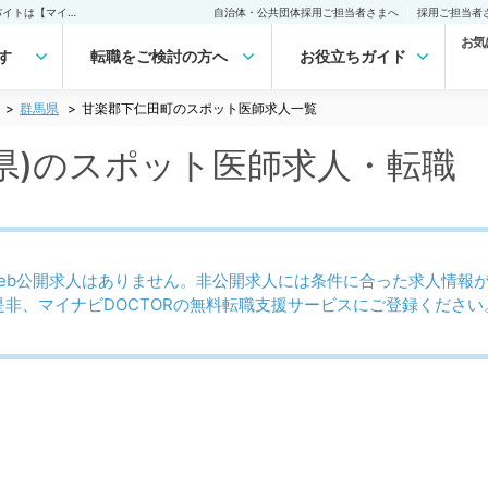
甘楽郡下仁田町(群馬県)のスポット医師求人｜医師の求人・転職・アルバイトは【マイナビDOCTOR】
自治体・公共団体採用ご担当者さまへ
採用ご担当者
お気
す
転職をご検討の方へ
お役立ちガイド
群馬県
甘楽郡下仁田町のスポット医師求人一覧
県)のスポット医師求人・転職
eb公開求人はありません。非公開求人には条件に合った求人情報
是非、マイナビDOCTORの無料転職支援サービスにご登録ください