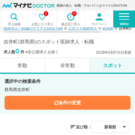
医師の求人・転職・アルバイトはマイナビDOCTOR
0
0
MENU
お気に入り求人
最近見た求人
マイページ
求人検索
医師求人・転職のマイナビDOCTOR
スポット医師求人
群馬県
吉井町の
吉井町(群馬県)のスポット医師求人・転職
0
求人数
件
※非公開求人を除く
2026年08月10日更新
常勤
非常勤
スポット
選択中の検索条件
群馬県吉井町
条件の変更
並び順：
新着順