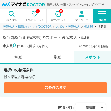
医師の求人・転職・アルバイトはマイナビDOCTOR
0
0
MENU
お気に入り求人
最近見た求人
マイページ
求人検索
医師求人・転職のマイナビDOCTOR
スポット医師求人
栃木県
塩谷郡塩
塩谷郡塩谷町(栃木県)のスポット医師求人・転職
0
求人数
件
※非公開求人を除く
2026年08月09日更新
常勤
非常勤
スポット
選択中の検索条件
栃木県塩谷郡塩谷町
条件の変更
並び順：
新着順