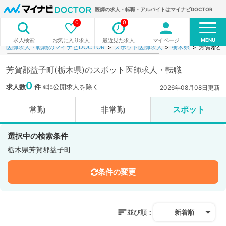
医師の求人・転職・アルバイトはマイナビDOCTOR
0
0
MENU
お気に入り求人
最近見た求人
マイページ
求人検索
医師求人・転職のマイナビDOCTOR
スポット医師求人
栃木県
芳賀郡益
芳賀郡益子町(栃木県)のスポット医師求人・転職
0
求人数
件
※非公開求人を除く
2026年08月08日更新
常勤
非常勤
スポット
選択中の検索条件
栃木県芳賀郡益子町
条件の変更
並び順：
新着順