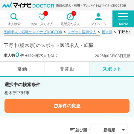
医師の求人・転職・アルバイトはマイナビDOCTOR
0
0
MENU
お気に入り求人
最近見た求人
マイページ
求人検索
医師求人・転職のマイナビDOCTOR
スポット医師求人
栃木県
下野市の
下野市(栃木県)のスポット医師求人・転職
0
求人数
件
※非公開求人を除く
2026年08月08日更新
常勤
非常勤
スポット
選択中の検索条件
栃木県下野市
条件の変更
並び順：
新着順