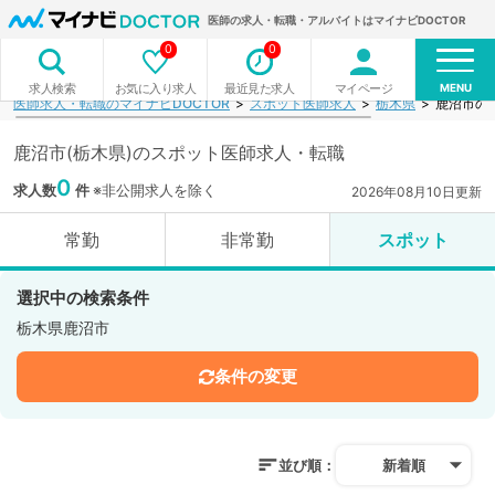
医師の求人・転職・アルバイトはマイナビDOCTOR
0
0
MENU
お気に入り求人
最近見た求人
マイページ
求人検索
医師求人・転職のマイナビDOCTOR
スポット医師求人
栃木県
鹿沼市の
鹿沼市(栃木県)のスポット医師求人・転職
0
求人数
件
※非公開求人を除く
2026年08月10日更新
常勤
非常勤
スポット
選択中の検索条件
栃木県鹿沼市
条件の変更
並び順：
新着順