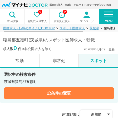
医師の求人・転職・アルバイトはマイナビDOCTOR
0
0
MENU
お気に入り求人
最近見た求人
マイページ
求人検索
医師求人・転職のマイナビDOCTOR
スポット医師求人
茨城県
猿島郡五
猿島郡五霞町(茨城県)のスポット医師求人・転職
0
求人数
件
※非公開求人を除く
2026年08月09日更新
常勤
非常勤
スポット
選択中の検索条件
茨城県猿島郡五霞町
条件の変更
並び順：
新着順