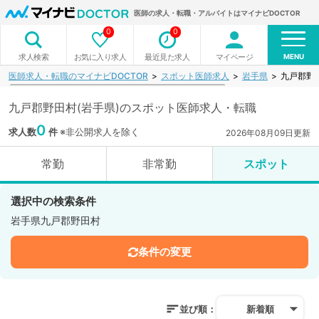
医師の求人・転職・アルバイトはマイナビDOCTOR
0
0
MENU
お気に入り求人
最近見た求人
マイページ
求人検索
医師求人・転職のマイナビDOCTOR
スポット医師求人
岩手県
九戸郡野
九戸郡野田村(岩手県)のスポット医師求人・転職
0
求人数
件
※非公開求人を除く
2026年08月09日更新
常勤
非常勤
スポット
選択中の検索条件
岩手県九戸郡野田村
条件の変更
並び順：
新着順