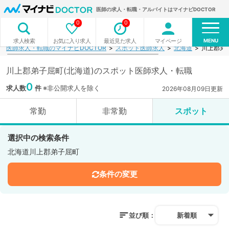
医師の求人・転職・アルバイトはマイナビDOCTOR
0
0
MENU
お気に入り求人
最近見た求人
マイページ
求人検索
医師求人・転職のマイナビDOCTOR
スポット医師求人
北海道
川上郡弟
川上郡弟子屈町(北海道)のスポット医師求人・転職
0
求人数
件
※非公開求人を除く
2026年08月09日更新
常勤
非常勤
スポット
選択中の検索条件
北海道川上郡弟子屈町
条件の変更
並び順：
新着順