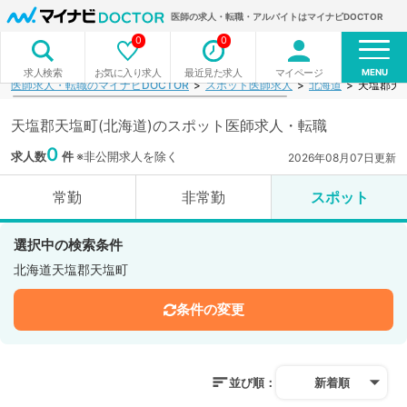
医師の求人・転職・アルバイトはマイナビDOCTOR
0
0
MENU
お気に入り求人
最近見た求人
マイページ
求人検索
医師求人・転職のマイナビDOCTOR
スポット医師求人
北海道
天塩郡天
天塩郡天塩町(北海道)のスポット医師求人・転職
0
求人数
件
※非公開求人を除く
2026年08月07日更新
常勤
非常勤
スポット
選択中の検索条件
北海道天塩郡天塩町
条件の変更
並び順：
新着順