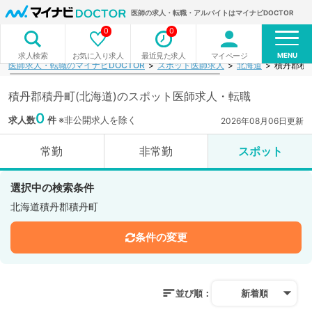
医師の求人・転職・アルバイトはマイナビDOCTOR
0
0
MENU
お気に入り求人
最近見た求人
マイページ
求人検索
医師求人・転職のマイナビDOCTOR
スポット医師求人
北海道
積丹郡積
積丹郡積丹町(北海道)のスポット医師求人・転職
0
求人数
件
※非公開求人を除く
2026年08月06日更新
常勤
非常勤
スポット
選択中の検索条件
北海道積丹郡積丹町
条件の変更
並び順：
新着順