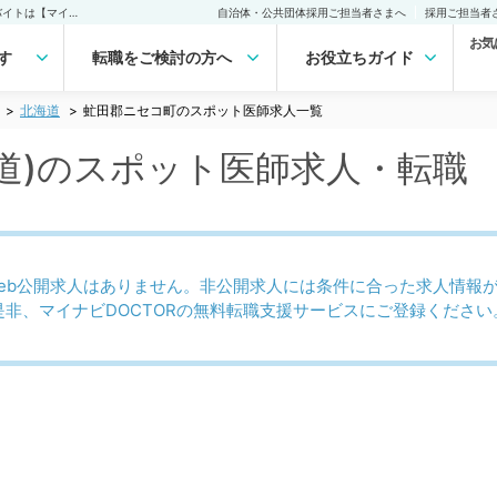
虻田郡ニセコ町(北海道)のスポット医師求人｜医師の求人・転職・アルバイトは【マイナビDOCTOR】
自治体・公共団体採用ご担当者さまへ
採用ご担当者
お気
す
転職をご検討の方へ
お役立ちガイド
北海道
虻田郡ニセコ町のスポット医師求人一覧
道)のスポット医師求人・転職
eb公開求人はありません。非公開求人には条件に合った求人情報
是非、マイナビDOCTORの無料転職支援サービスにご登録ください