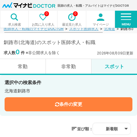
医師の求人・転職・アルバイトはマイナビDOCTOR
0
0
MENU
お気に入り求人
最近見た求人
マイページ
求人検索
医師求人・転職のマイナビDOCTOR
スポット医師求人
北海道
釧路市の
釧路市(北海道)のスポット医師求人・転職
0
求人数
件
※非公開求人を除く
2026年08月09日更新
常勤
非常勤
スポット
選択中の検索条件
北海道釧路市
条件の変更
並び順：
新着順